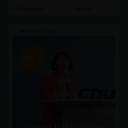
📍 Grillhütte Isenstedt (Klappheckenstraße am Kanal)
CDU Espelkamp
Teilen auf
Bei Bratwurst und kühlen Getränken gibt es die
Gelegenheit, in entspannter Atmosphäre über aktuelle
politische Themen ins Gespräch zu kommen.
vor
1 Monat 4 Tagen
Mit dabei sind auch die Landtagsabgeordnete Bianca
Winkelmann sowie die Kreistagsmitglieder Detlef
Beckschewe und Florian Hemann.
Die Teilnahme ist kostenlos, eine Anmeldung ist nicht
erforderlich. Wir freuen uns auf einen geselligen Abend
und viele gute Gespräche!