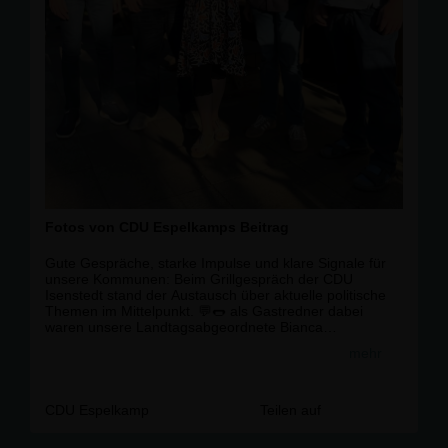
Fotos von CDU Espelkamps Beitrag
Gute Gespräche, starke Impulse und klare Signale für
unsere Kommunen: Beim Grillgespräch der CDU
Isenstedt stand der Austausch über aktuelle politische
Themen im Mittelpunkt. 💬🌭 als Gastredner dabei
waren unsere Landtagsabgeordnete Bianca
Winkelmann sowie die Kreistagsmitglieder Florian
mehr
Hemann und Detlef Beckschewe.
Besonders erfreulich: Die Landesregierung plant, den
kommunalen Verbundsatz ab 2027 von 23 auf 23,5
CDU Espelkamp
Teilen auf
Prozent anzuheben. Dadurch erhalten die Städte und
Gemeinden in #
NRW
jährlich rund 360 Millionen Euro