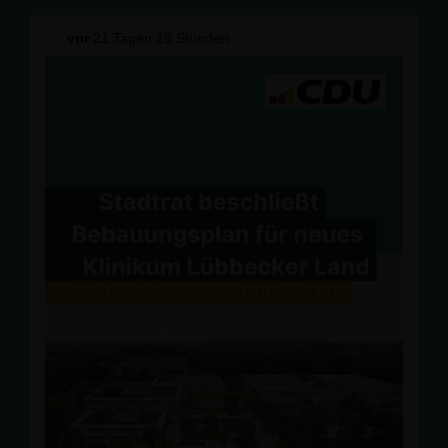
zusätzlich. Das stärkt die kommunale Selbstverwaltung
und schafft mehr finanziellen Spielraum für wichtige
vor
21 Tagen 18 Stunden
Aufgaben vor Ort.
Landtagsabgeordnete Bianca Winkelmann brachte es
auf den Punkt: "Starke Städte und Gemeinden sind die
Grundlage für ein funktionierendes Nordrhein-Westfalen
und das Vertrauen in unsere Demokratie. Die Erhöhung
des Verbundsatzes ist deshalb weit mehr als eine
finanztechnische Korrektur – sie ist ein klares
Bekenntnis zur kommunalen Selbstverwaltung."
Vielen Dank an alle Gäste für den offenen und
konstruktiven Austausch! #
CDUEspelkamp
#
SogehtEspelkamp
#
Hiergehtwas