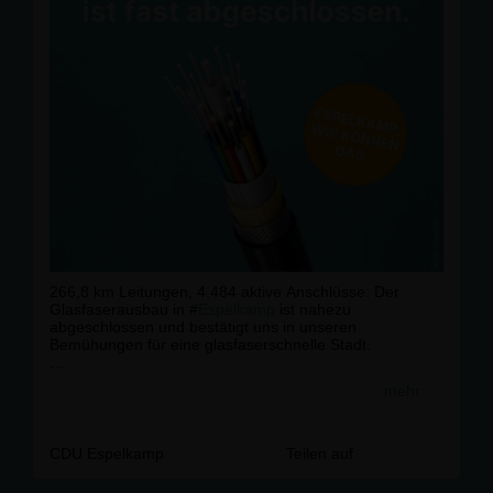
266,8 km Leitungen, 4.484 aktive Anschlüsse: Der
Glasfaserausbau in #
Espelkamp
ist nahezu
abgeschlossen und bestätigt uns in unseren
Bemühungen für eine glasfaserschnelle Stadt.
Das macht Espelkamp heute und in Zukunft:
mehr
✅ leistungsfähig
✅ zukunftssicher
✅ attraktiv für Wohnen & Wirtschaft
CDU Espelkamp
Teilen auf
Wer noch keinen Anschluss hat: Jetzt ist der richtige
Zeitpunkt.